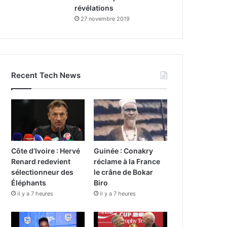
révélations
27 novembre 2019
Recent Tech News
Côte d’Ivoire : Hervé
Guinée : Conakry
Renard redevient
réclame à la France
sélectionneur des
le crâne de Bokar
Éléphants
Biro
il y a 7 heures
il y a 7 heures