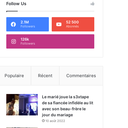
Follow Us
2.1M
52 500
Followers
Abonnés
126k
Followers
Populaire
Récent
Commentaires
Le marié joue la s3xtape
de sa fiancée infidèle au lit
avec son beau-frère le
jour du mariage
10 août 2022