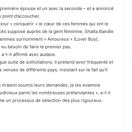
a première épouse et un avec la seconde – et a annoncé
e point d’accoucher.
pour « conquérir » le cœur de ces femmes qui ont le
ccès supposé auprès de la gent féminine, Shatta Bandle
s femmes surnomment « Amoureux » (Lover Boy),
r eu besoin de faire le premier pas.
 a-t-il affirmé avec audace.
e suite de sollicitations. Il prétend avoir fréquenté et
ues de différents pays, insistant sur le fait qu’il
es m’aient soumis leurs demandes, je les examine
x judicieux parmi les nombreuses prétendantes », a-t-il
me un processus de sélection des plus rigoureux.