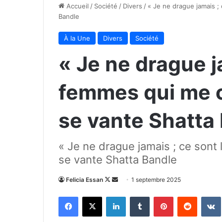
Accueil
/
Société
/
Divers
/
« Je ne drague jamais ;
Bandle
À la Une
Divers
Société
« Je ne drague j
femmes qui me c
se vante Shatta
« Je ne drague jamais ; ce sont
se vante Shatta Bandle
Follow
Envoyer
Felicia Essan
1 septembre 2025
on
un
Facebook
X
Linkedin
Tumblr
Pinterest
Reddit
X
courriel