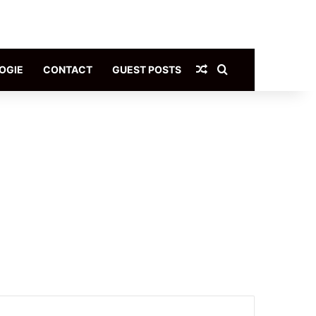
Article Aléatoire
Rechercher
OGIE
CONTACT
GUEST POSTS