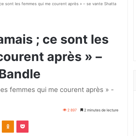
 ce sont les femmes qui me courent après » – se vante Shatta
amais ; ce sont les
ourent après » –
 Bandle
 les femmes qui me courent après » -
2 897
2 minutes de lecture
VKontakte
Odnoklassniki
Pocket