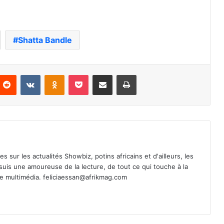
Shatta Bandle
nterest
Reddit
VKontakte
Odnoklassniki
Pocket
Partager par email
Imprimer
es sur les actualités Showbiz, potins africains et d'ailleurs, les
 suis une amoureuse de la lecture, de tout ce qui touche à la
de multimédia.
feliciaessan@afrikmag.com