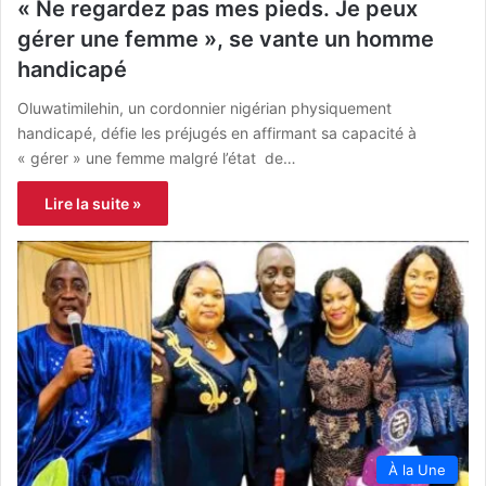
« Ne regardez pas mes pieds. Je peux
gérer une femme », se vante un homme
handicapé
Oluwatimilehin, un cordonnier nigérian physiquement
handicapé, défie les préjugés en affirmant sa capacité à
« gérer » une femme malgré l’état de…
Lire la suite »
À la Une