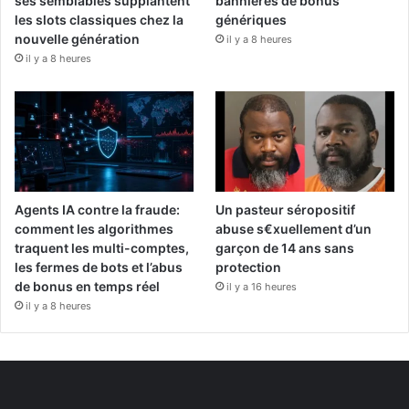
ses semblables supplantent
bannières de bonus
les slots classiques chez la
génériques
nouvelle génération
il y a 8 heures
il y a 8 heures
Agents IA contre la fraude:
Un pasteur séropositif
comment les algorithmes
abuse s€xuellement d’un
traquent les multi-comptes,
garçon de 14 ans sans
les fermes de bots et l’abus
protection
de bonus en temps réel
il y a 16 heures
il y a 8 heures