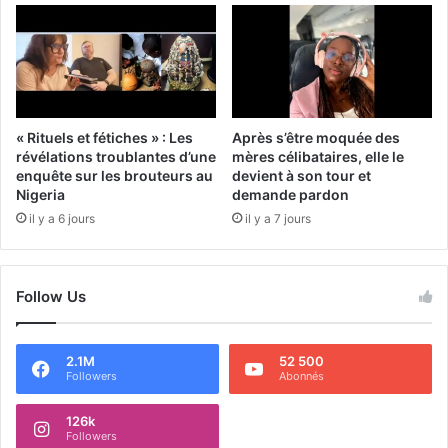
« Rituels et fétiches » : Les
Après s’être moquée des
révélations troublantes d’une
mères célibataires, elle le
enquête sur les brouteurs au
devient à son tour et
Nigeria
demande pardon
il y a 6 jours
il y a 7 jours
Follow Us
2.1M
52 500
Followers
Abonnés
126k
Followers