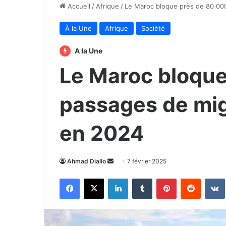
Accueil
/
Afrique
/
Le Maroc bloque près de 80 000
À la Une
Afrique
Société
A la Une
Le Maroc bloque
passages de mig
en 2024
Envoyer
Ahmad Diallo
7 février 2025
un
Facebook
X
Linkedin
Tumblr
Pinterest
Reddit
courriel