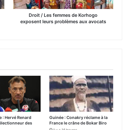
Droit / Les femmes de Korhogo
exposent leurs problèmes aux avocats
re : Hervé Renard
Guinée : Conakry réclame à la
électionneur des
France le crâne de Bokar Biro
il y a 16 heures