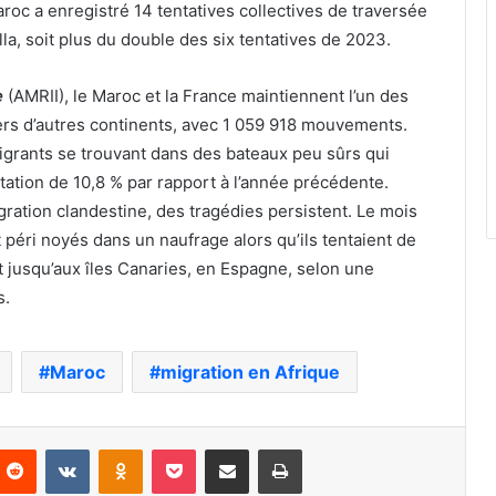
Maroc a enregistré 14 tentatives collectives de traversée
la, soit plus du double des six tentatives de 2023.
e
(AMRII), le Maroc et la France maintiennent l’un des
vers d’autres continents, avec 1 059 918 mouvements.
grants se trouvant dans des bateaux peu sûrs qui
tation de 10,8 % par rapport à l’année précédente.
gration clandestine, des tragédies persistent. Le mois
 péri noyés dans un naufrage alors qu’ils tentaient de
est jusqu’aux îles Canaries, en Espagne, selon une
s.
Maroc
migration en Afrique
nterest
Reddit
VKontakte
Odnoklassniki
Pocket
Partager par email
Imprimer