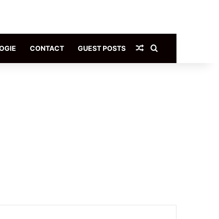
Article Aléatoire
Rechercher
OGIE
CONTACT
GUEST POSTS