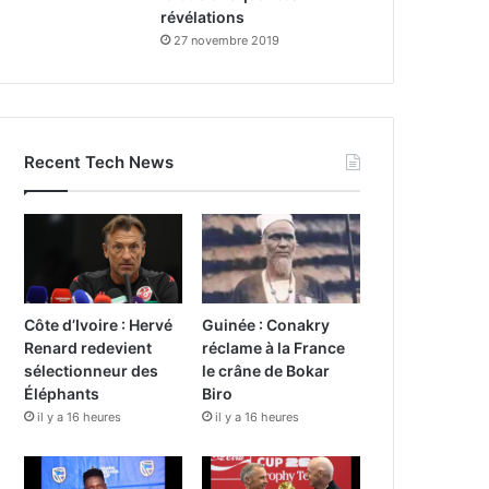
révélations
27 novembre 2019
Recent Tech News
Côte d’Ivoire : Hervé
Guinée : Conakry
Renard redevient
réclame à la France
sélectionneur des
le crâne de Bokar
Éléphants
Biro
il y a 16 heures
il y a 16 heures