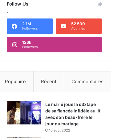
Follow Us
2.1M
52 500
Followers
Abonnés
126k
Followers
Populaire
Récent
Commentaires
Le marié joue la s3xtape
de sa fiancée infidèle au lit
avec son beau-frère le
jour du mariage
10 août 2022