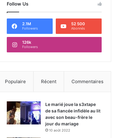
Follow Us
2.1M
52 500
Followers
Abonnés
126k
Followers
Populaire
Récent
Commentaires
Le marié joue la s3xtape
de sa fiancée infidèle au lit
avec son beau-frère le
jour du mariage
10 août 2022