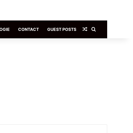
Article Aléatoire
Rechercher
OGIE
CONTACT
GUEST POSTS