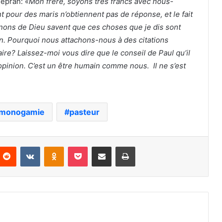
Peprah: «
Mon frère, soyons très francs avec nous-
 pour des maris n’obtiennent pas de réponse, et le fait
ons de Dieu savent que ces choses que je dis sont
ien. Pourquoi nous attachons-nous à des citations
ire? Laissez-moi vous dire que le conseil de Paul qu’il
opinion. C’est un être humain comme nous. Il ne s’est
monogamie
pasteur
nterest
Reddit
VKontakte
Odnoklassniki
Pocket
Partager par email
Imprimer