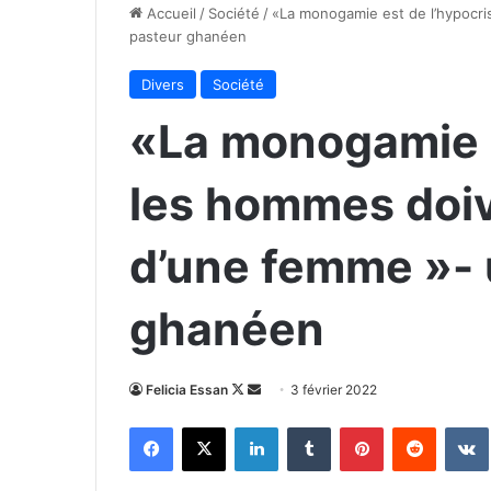
Accueil
/
Société
/
«La monogamie est de l’hypocri
pasteur ghanéen
Divers
Société
«La monogamie e
les hommes doiv
d’une femme »- 
ghanéen
Follow
Envoyer
Felicia Essan
3 février 2022
on
un
Facebook
X
Linkedin
Tumblr
Pinterest
Reddit
X
courriel