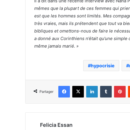
Il a dit dans une récente interview avec Nana 
mêmes que la plupart de ces femmes qui prient
est que les hommes sont limités. Mes compagn
très vraies, mais ils prétendent que tout va b
bibliques et omettons-nous de faire le nécessa
a donné aux Corinthiens n’était qu’une simple 
même jamais marié. »
hypocrisie
Facebook
X
Linkedin
Tumblr
Pi
Partager
Felicia Essan