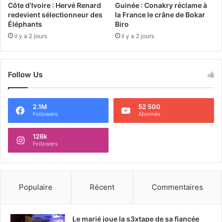
Côte d’Ivoire : Hervé Renard
Guinée : Conakry réclame à
redevient sélectionneur des
la France le crâne de Bokar
Éléphants
Biro
il y a 2 jours
il y a 2 jours
Follow Us
2.1M
52 500
Followers
Abonnés
126k
Followers
Populaire
Récent
Commentaires
Le marié joue la s3xtape de sa fiancée