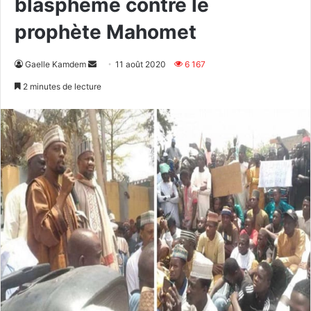
blasphème contre le
prophète Mahomet
Envoyer
Gaelle Kamdem
11 août 2020
6 167
un
2 minutes de lecture
courriel