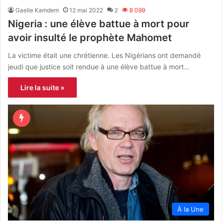
Gaelle Kamdem
12 mai 2022
2
8 099
Nigeria : une élève battue à mort pour
avoir insulté le prophète Mahomet
La victime était une chrétienne. Les Nigérians ont demandé
jeudi que justice soit rendue à une élève battue à mort…
Lire la suite »
À la Une