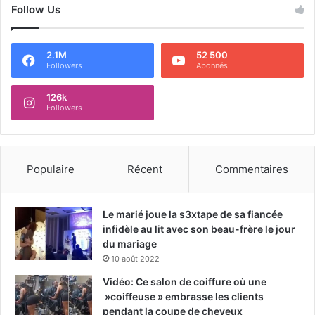
Follow Us
2.1M
52 500
Followers
Abonnés
126k
Followers
Populaire
Récent
Commentaires
Le marié joue la s3xtape de sa fiancée
infidèle au lit avec son beau-frère le jour
du mariage
10 août 2022
Vidéo: Ce salon de coiffure où une
»coiffeuse » embrasse les clients
pendant la coupe de cheveux