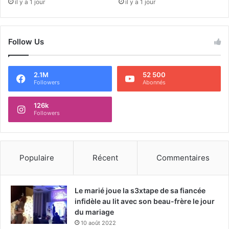
il y a 1 jour
il y a 1 jour
Follow Us
2.1M
52 500
Followers
Abonnés
126k
Followers
Populaire
Récent
Commentaires
Le marié joue la s3xtape de sa fiancée
infidèle au lit avec son beau-frère le jour
du mariage
10 août 2022