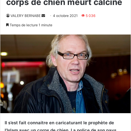
corps de chien meurt calciné
Envoyer
VALERY BERNABE
4 octobre 2021
5 036
un
Temps de lecture 1 minute
courriel
Il s’est fait connaitre en caricaturant le prophète de
l’Islam avec un corps de chien. La police de son pays