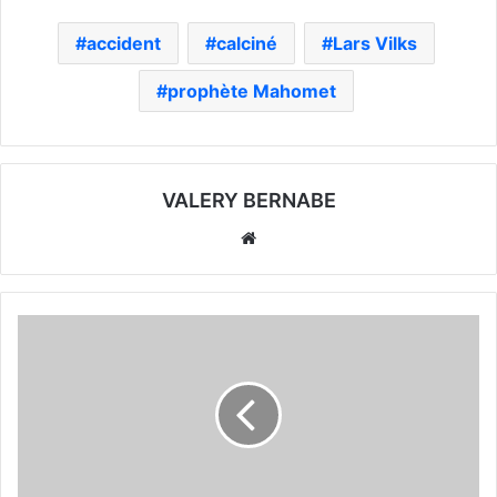
accident
calciné
Lars Vilks
prophète Mahomet
VALERY BERNABE
Website