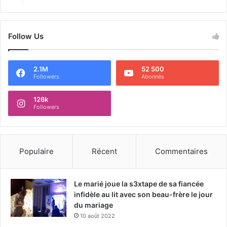
Follow Us
2.1M
52 500
Followers
Abonnés
126k
Followers
Populaire
Récent
Commentaires
Le marié joue la s3xtape de sa fiancée
infidèle au lit avec son beau-frère le jour
du mariage
10 août 2022