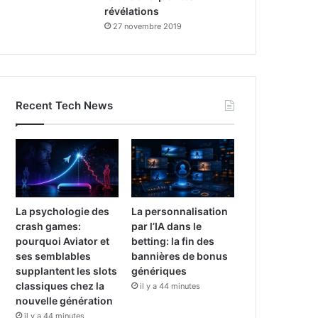
révélations
27 novembre 2019
Recent Tech News
La psychologie des
La personnalisation
crash games:
par l’IA dans le
pourquoi Aviator et
betting: la fin des
ses semblables
bannières de bonus
supplantent les slots
génériques
classiques chez la
il y a 44 minutes
nouvelle génération
il y a 44 minutes