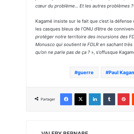
cœur du problème… Et les autres problèmes ?
Kagamé insiste sur le fait que c’est la défense
les casques bleus de l’ONU d’être de conniven
protéger notre territoire des incursions des F
Monusco qui soutient le FDLR en sachant très bi
qu’on ne parle pas de ça ?
», s’offusque Kagam
guerre
Paul Kaga
Facebook
X
Linkedin
Tumblr
Pi
Partager
VALERY BERNABE