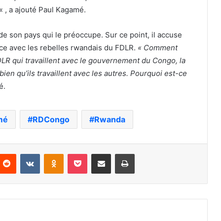
« , a ajouté Paul Kagamé.
 de son pays qui le préoccupe. Sur ce point, il accuse
ce avec les rebelles rwandais du FDLR.
« Comment
DLR qui travaillent avec le gouvernement du Congo, la
en qu’ils travaillent avec les autres. Pourquoi est-ce
é.
mé
RDCongo
Rwanda
nterest
Reddit
VKontakte
Odnoklassniki
Pocket
Partager par email
Imprimer