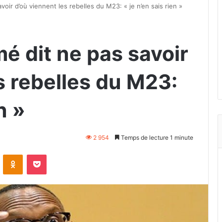
oir d’où viennent les rebelles du M23: « je n’en sais rien »
é dit ne pas savoir
s rebelles du M23:
n »
2 954
Temps de lecture 1 minute
VKontakte
Odnoklassniki
Pocket