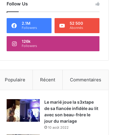
Follow Us
2.1M
52 500
Followers
Abonnés
126k
Followers
Populaire
Récent
Commentaires
Le marié joue la s3xtape
de sa fiancée infidèle au lit
avec son beau-frère le
jour du mariage
10 août 2022