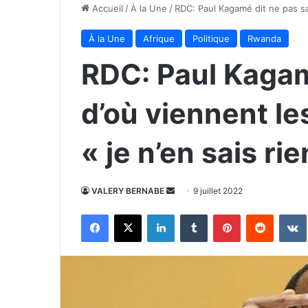
Accueil
/
À la Une
/
RDC: Paul Kagamé dit ne pas sav
À la Une
Afrique
Politique
Rwanda
RDC: Paul Kagam
d’où viennent le
« je n’en sais rie
Envoyer
VALERY BERNABE
9 juillet 2022
un
Facebook
X
Linkedin
Tumblr
Pinterest
Reddit
courriel