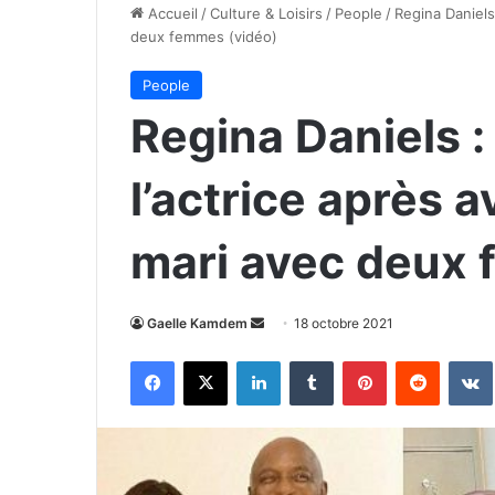
Accueil
/
Culture & Loisirs
/
People
/
Regina Daniels 
deux femmes (vidéo)
People
Regina Daniels :
l’actrice après 
mari avec deux 
Envoyer
Gaelle Kamdem
18 octobre 2021
un
Facebook
X
Linkedin
Tumblr
Pinterest
Reddit
courriel