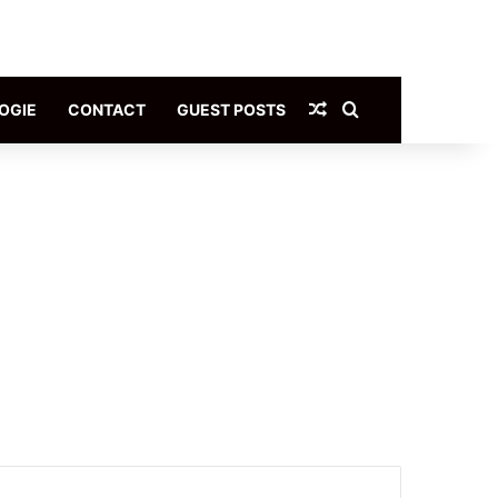
Article Aléatoire
Rechercher
OGIE
CONTACT
GUEST POSTS