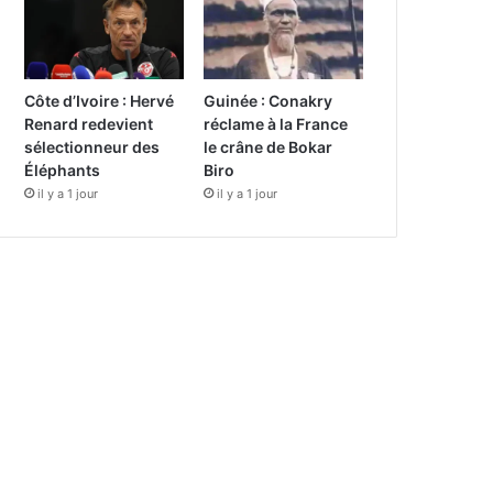
Côte d’Ivoire : Hervé
Guinée : Conakry
Renard redevient
réclame à la France
sélectionneur des
le crâne de Bokar
Éléphants
Biro
il y a 1 jour
il y a 1 jour