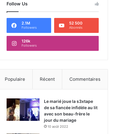
Follow Us
2.1M
52 500
Followers
Abonnés
126k
Followers
Populaire
Récent
Commentaires
Le marié joue la s3xtape
de sa fiancée infidèle au lit
avec son beau-frère le
jour du mariage
10 août 2022