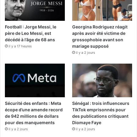
Football : Jorge Messi, le
Georgina Rodriguez réagit
père de Leo Messi, est
après avoir été victime de
décédé à l’âge de 68 ans
grossophobie avant son
mariage supposé
il y a 17 heures
il y a 2 jours
Sécurité des enfants : Meta
Sénégal : trois influenceurs
écope d’une amende record
TikTok emprisonnés pour
de 942 millions de dollars
des publications critiquant
pour des manquements
Diomaye Faye
il y a 2 jours
il y a 2 jours