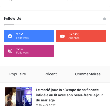
Follow Us
2.1M
52 500
Followers
Abonnés
126k
Followers
Populaire
Récent
Commentaires
Le marié joue la s3xtape de sa fiancée
infidèle au lit avec son beau-frère le jour
du mariage
10 août 2022