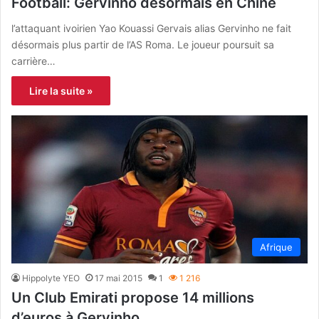
Football: Gervinho desormais en Chine
l’attaquant ivoirien Yao Kouassi Gervais alias Gervinho ne fait
désormais plus partir de l’AS Roma. Le joueur poursuit sa
carrière…
Lire la suite »
Afrique
Hippolyte YEO
17 mai 2015
1
1 216
Un Club Emirati propose 14 millions
d’euros à Gervinho