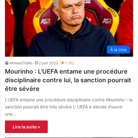
À la Une
Ahmad Diallo
2 juin 2023
1 162
Mourinho : L’UEFA entame une procédure
disciplinaire contre lui, la sanction pourrait
être sévère
L’UEFA entame une procédure disciplinaire contre Mourinho – la
sanction pourrait être très sévère L’ UEFA a décidé d’ouvrir
une…
Lire la suite »