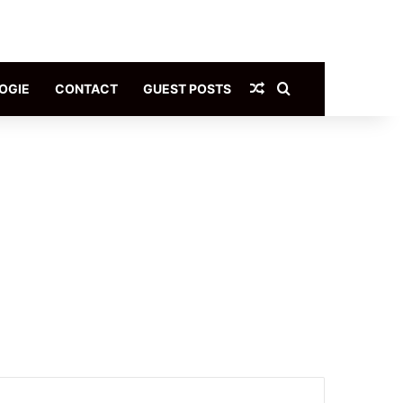
Article Aléatoire
Rechercher
OGIE
CONTACT
GUEST POSTS