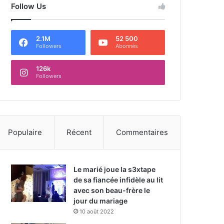
Follow Us
2.1M
52 500
Followers
Abonnés
126k
Followers
Populaire
Récent
Commentaires
Le marié joue la s3xtape
de sa fiancée infidèle au lit
avec son beau-frère le
jour du mariage
10 août 2022