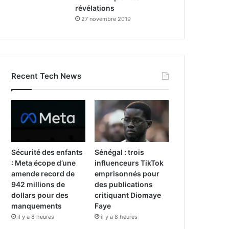
révélations
27 novembre 2019
Recent Tech News
Sécurité des enfants
Sénégal : trois
: Meta écope d’une
influenceurs TikTok
amende record de
emprisonnés pour
942 millions de
des publications
dollars pour des
critiquant Diomaye
manquements
Faye
il y a 8 heures
il y a 8 heures