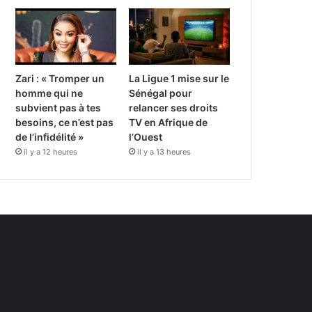
Zari : « Tromper un
La Ligue 1 mise sur le
homme qui ne
Sénégal pour
subvient pas à tes
relancer ses droits
besoins, ce n’est pas
TV en Afrique de
de l’infidélité »
l’Ouest
il y a 12 heures
il y a 13 heures