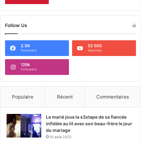
Follow Us
2.1M
52 500
Followers
Abonnés
126k
Followers
Populaire
Récent
Commentaires
Le marié joue la s3xtape de sa fiancée
infidèle au lit avec son beau-frère le jour
du mariage
10 août 2022