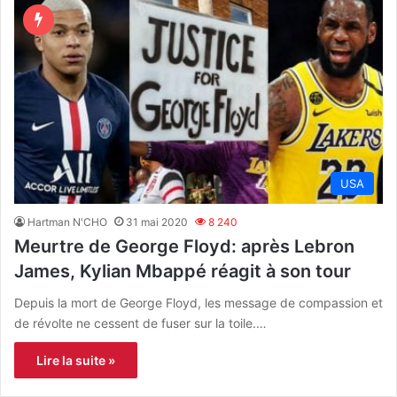
USA
Hartman N'CHO
31 mai 2020
8 240
Meurtre de George Floyd: après Lebron
James, Kylian Mbappé réagit à son tour
Depuis la mort de George Floyd, les message de compassion et
de révolte ne cessent de fuser sur la toile.…
Lire la suite »