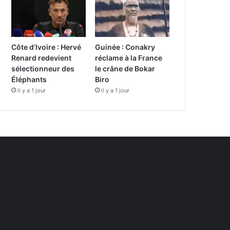
Côte d’Ivoire : Hervé
Guinée : Conakry
Renard redevient
réclame à la France
sélectionneur des
le crâne de Bokar
Éléphants
Biro
il y a 1 jour
il y a 1 jour