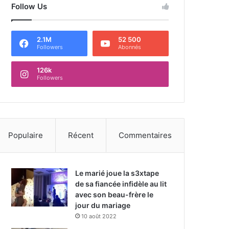
Follow Us
2.1M
52 500
Followers
Abonnés
126k
Followers
Populaire
Récent
Commentaires
Le marié joue la s3xtape
de sa fiancée infidèle au lit
avec son beau-frère le
jour du mariage
10 août 2022