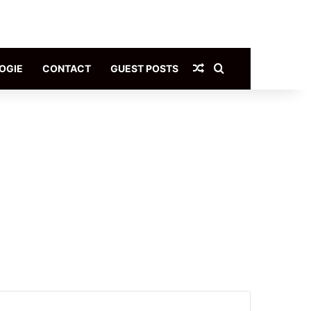
Article Aléatoire
Rechercher
OGIE
CONTACT
GUEST POSTS