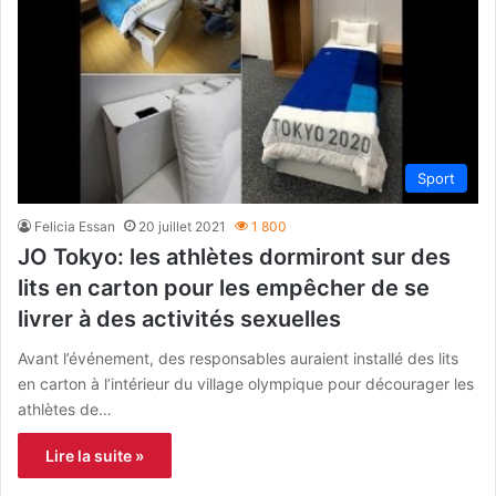
Sport
Felicia Essan
20 juillet 2021
1 800
JO Tokyo: les athlètes dormiront sur des
lits en carton pour les empêcher de se
livrer à des activités sexuelles
Avant l’événement, des responsables auraient installé des lits
en carton à l’intérieur du village olympique pour décourager les
athlètes de…
Lire la suite »