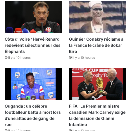
Côte d’Ivoire : Hervé Renard
Guinée : Conakry réclame à
redevient sélectionneur des
la France le crâne de Bokar
Éléphants
Biro
il y a 10 heures
il y a 10 heures
Ouganda : un célèbre
FIFA : Le Premier ministre
footballeur battu à mort lors
canadien Mark Carney exige
d’une attaque de gang de
la démission de Gianni
rue
Infantino
il y a 12 heures
il y a 12 heures