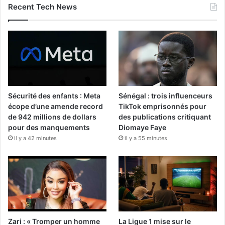
Recent Tech News
Sécurité des enfants : Meta
Sénégal : trois influenceurs
écope d’une amende record
TikTok emprisonnés pour
de 942 millions de dollars
des publications critiquant
pour des manquements
Diomaye Faye
il y a 42 minutes
il y a 55 minutes
Zari : « Tromper un homme
La Ligue 1 mise sur le