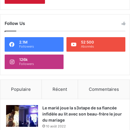
Follow Us
2.1M
52 500
Followers
Abonnés
126k
Followers
Populaire
Récent
Commentaires
Le marié joue la s3xtape de sa fiancée
infidèle au lit avec son beau-frère le jour
du mariage
10 août 2022