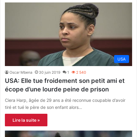
USA
Oscar Mbena
30 juin 2019
1
2 540
USA: Elle tue froidement son petit ami et
écope d’une lourde peine de prison
Ciera Harp, âgée de 29 ans a été reconnue coupable d’avoir
tiré et tué le père de son enfant alors…
Lire la suite »