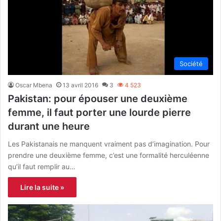
Société
Oscar Mbena
13 avril 2016
3
4 523
Pakistan: pour épouser une deuxième
femme, il faut porter une lourde pierre
durant une heure
Les Pakistanais ne manquent vraiment pas d’imagination. Pour
prendre une deuxième femme, c’est une formalité herculéenne
qu’il faut remplir au…
Lire la suite »