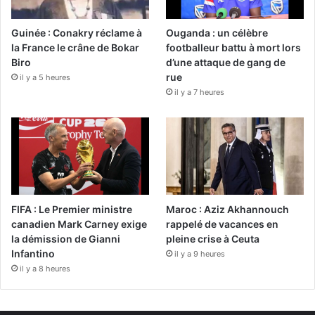
Guinée : Conakry réclame à
Ouganda : un célèbre
la France le crâne de Bokar
footballeur battu à mort lors
Biro
d’une attaque de gang de
rue
il y a 5 heures
il y a 7 heures
FIFA : Le Premier ministre
Maroc : Aziz Akhannouch
canadien Mark Carney exige
rappelé de vacances en
la démission de Gianni
pleine crise à Ceuta
Infantino
il y a 9 heures
il y a 8 heures