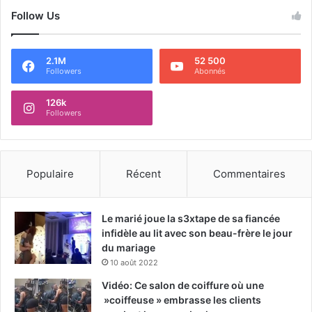
Follow Us
2.1M
52 500
Followers
Abonnés
126k
Followers
Populaire
Récent
Commentaires
Le marié joue la s3xtape de sa fiancée
infidèle au lit avec son beau-frère le jour
du mariage
10 août 2022
Vidéo: Ce salon de coiffure où une
»coiffeuse » embrasse les clients