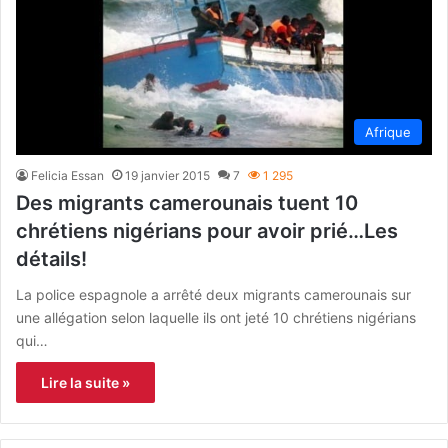
Afrique
Felicia Essan
19 janvier 2015
7
1 295
Des migrants camerounais tuent 10
chrétiens nigérians pour avoir prié…Les
détails!
La police espagnole a arrêté deux migrants camerounais sur
une allégation selon laquelle ils ont jeté 10 chrétiens nigérians
qui…
Lire la suite »