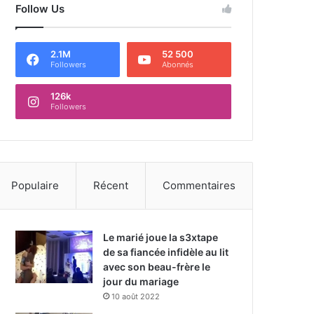
Follow Us
2.1M
52 500
Followers
Abonnés
126k
Followers
Populaire
Récent
Commentaires
Le marié joue la s3xtape
de sa fiancée infidèle au lit
avec son beau-frère le
jour du mariage
10 août 2022