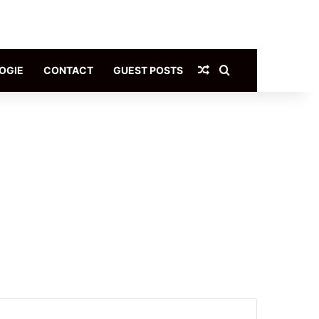
Article Aléatoire
Rechercher
OGIE
CONTACT
GUEST POSTS