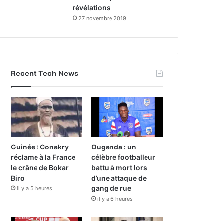
révélations
27 novembre 2019
Recent Tech News
Guinée : Conakry
Ouganda : un
réclame à la France
célèbre footballeur
le crâne de Bokar
battu à mort lors
Biro
d’une attaque de
gang de rue
il y a 5 heures
il y a 6 heures