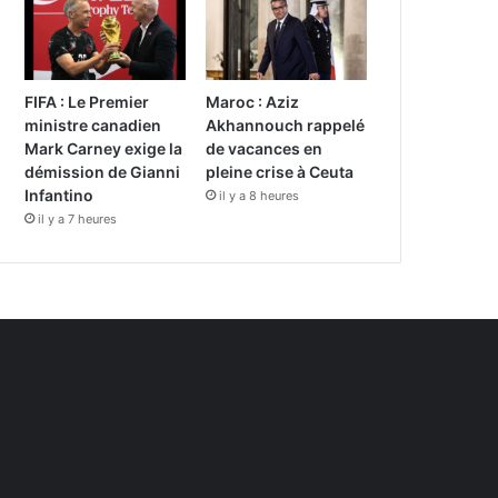
FIFA : Le Premier
Maroc : Aziz
ministre canadien
Akhannouch rappelé
Mark Carney exige la
de vacances en
démission de Gianni
pleine crise à Ceuta
Infantino
il y a 8 heures
il y a 7 heures