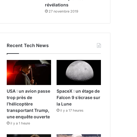
révélations
27 novembre 2019
Recent Tech News
USA : un avion passe
SpaceX : un étage de
trop près de
Falcon 9 s’écrase sur
l’hélicoptère
la Lune
transportant Trump,
il y a 17 heures
une enquête ouverte
il y a 1 heure