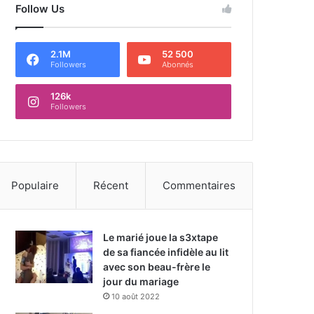
Follow Us
2.1M
52 500
Followers
Abonnés
126k
Followers
Populaire
Récent
Commentaires
Le marié joue la s3xtape
de sa fiancée infidèle au lit
avec son beau-frère le
jour du mariage
10 août 2022