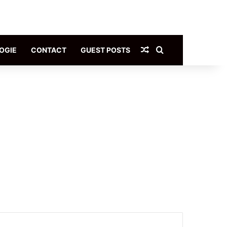
Article Aléatoire
Rechercher
OGIE
CONTACT
GUEST POSTS