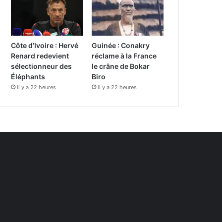
Côte d’Ivoire : Hervé
Guinée : Conakry
Renard redevient
réclame à la France
sélectionneur des
le crâne de Bokar
Éléphants
Biro
il y a 22 heures
il y a 22 heures