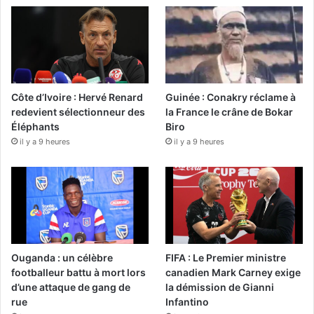
Côte d’Ivoire : Hervé Renard
Guinée : Conakry réclame à
redevient sélectionneur des
la France le crâne de Bokar
Éléphants
Biro
il y a 9 heures
il y a 9 heures
Ouganda : un célèbre
FIFA : Le Premier ministre
footballeur battu à mort lors
canadien Mark Carney exige
d’une attaque de gang de
la démission de Gianni
rue
Infantino