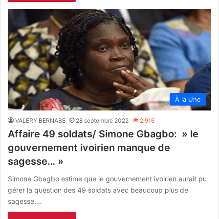
À la Une
VALERY BERNABE
28 septembre 2022
2 916
Affaire 49 soldats/ Simone Gbagbo: » le
gouvernement ivoirien manque de
sagesse… »
Simone Gbagbo estime que le gouvernement ivoirien aurait pu
gérer la question des 49 soldats avec beaucoup plus de
sagesse.…