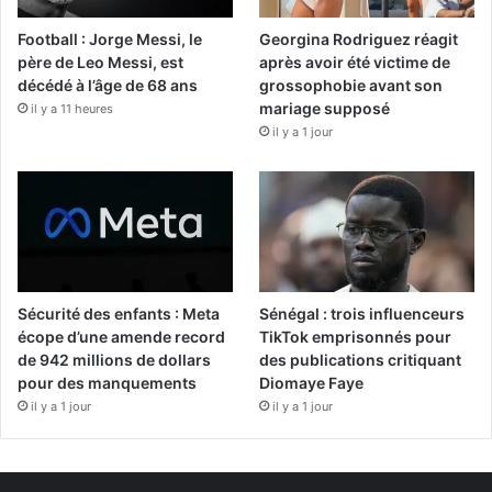
Football : Jorge Messi, le
Georgina Rodriguez réagit
père de Leo Messi, est
après avoir été victime de
décédé à l’âge de 68 ans
grossophobie avant son
mariage supposé
il y a 11 heures
il y a 1 jour
Sécurité des enfants : Meta
Sénégal : trois influenceurs
écope d’une amende record
TikTok emprisonnés pour
de 942 millions de dollars
des publications critiquant
pour des manquements
Diomaye Faye
il y a 1 jour
il y a 1 jour