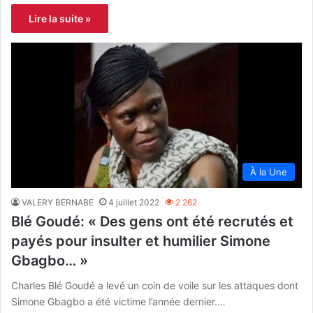
Lire la suite »
À la Une
VALERY BERNABE
4 juillet 2022
2 262
Blé Goudé: « Des gens ont été recrutés et
payés pour insulter et humilier Simone
Gbagbo… »
Charles Blé Goudé a levé un coin de voile sur les attaques dont
Simone Gbagbo a été victime l’année dernier.…