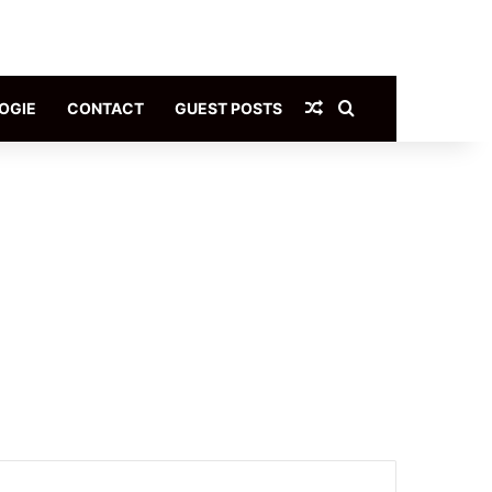
Article Aléatoire
Rechercher
OGIE
CONTACT
GUEST POSTS