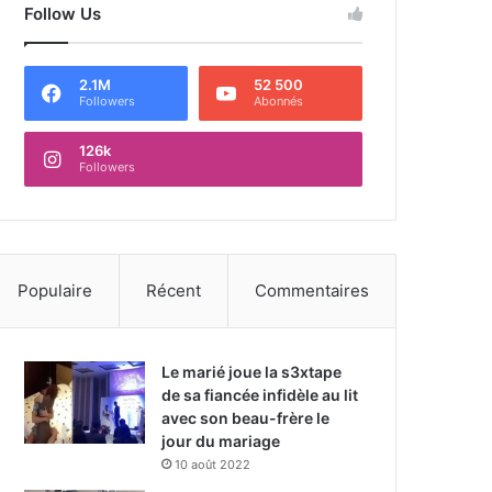
Follow Us
2.1M
52 500
Followers
Abonnés
126k
Followers
Populaire
Récent
Commentaires
Le marié joue la s3xtape
de sa fiancée infidèle au lit
avec son beau-frère le
jour du mariage
10 août 2022