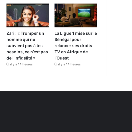
Zari : « Tromper un
La Ligue 1 mise sur le
homme qui ne
Sénégal pour
subvient pas à tes
relancer ses droits
besoins, ce n’est pas
TV en Afrique de
de l’infidélité »
l’Ouest
il y a 14 heures
il y a 14 heures