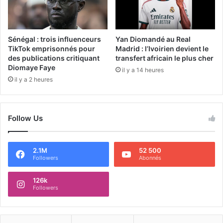
Sénégal : trois influenceurs
Yan Diomandé au Real
TikTok emprisonnés pour
Madrid : l’Ivoirien devient le
des publications critiquant
transfert africain le plus cher
Diomaye Faye
il y a 14 heures
il y a 2 heures
Follow Us
2.1M
52 500
Followers
Abonnés
126k
Followers