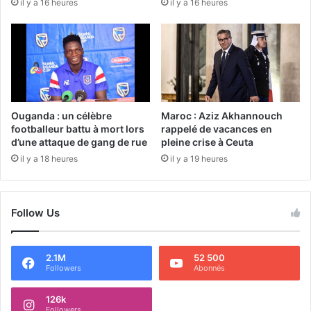
il y a 16 heures
il y a 16 heures
Ouganda : un célèbre
Maroc : Aziz Akhannouch
footballeur battu à mort lors
rappelé de vacances en
d’une attaque de gang de rue
pleine crise à Ceuta
il y a 18 heures
il y a 19 heures
Follow Us
2.1M
52 500
Followers
Abonnés
126k
Followers