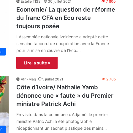
Estelle TISSI
30 juillet 2021
7 800
Economie/ La question de réforme
du franc CFA en Eco reste
toujours posée
L’Assemblée nationale ivoirienne a adopté cette
semaine l’accord de coopération avec la France
pour la mise en œuvre de l’Eco.…
ie
Lire la suite »
AfrikMag
5 juillet 2021
2 705
Côte d’Ivoire/ Nathalie Yamb
dénonce une « faute » du Premier
ministre Patrick Achi
En visite dans la commune d’Adjamé, le premier
ministre Patric Achi a été photographié
réceptionnant un sachet plastique des mains…
té