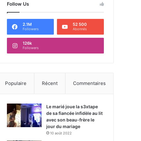
Follow Us
2.1M
52 500
Followers
Abonnés
126k
Followers
Populaire
Récent
Commentaires
Le marié joue la s3xtape
de sa fiancée infidèle au lit
avec son beau-frère le
jour du mariage
10 août 2022