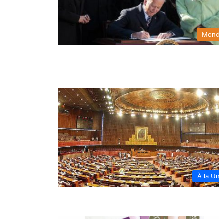
Mon
À la U