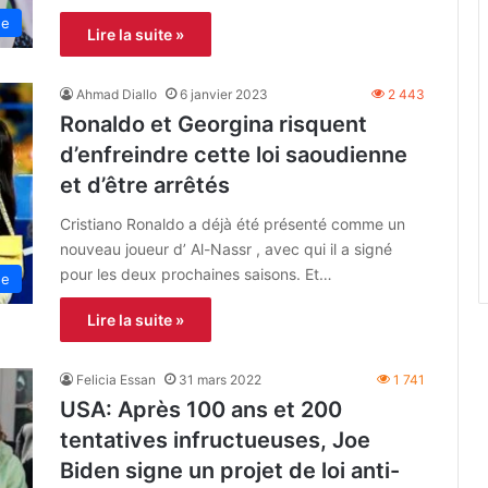
ne
Lire la suite »
Ahmad Diallo
6 janvier 2023
2 443
Ronaldo et Georgina risquent
d’enfreindre cette loi saoudienne
et d’être arrêtés
Cristiano Ronaldo a déjà été présenté comme un
nouveau joueur d’ Al-Nassr , avec qui il a signé
pour les deux prochaines saisons. Et…
ne
Lire la suite »
Felicia Essan
31 mars 2022
1 741
USA: Après 100 ans et 200
tentatives infructueuses, Joe
Biden signe un projet de loi anti-