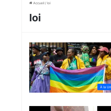
Accueil
/
loi
loi
À la U