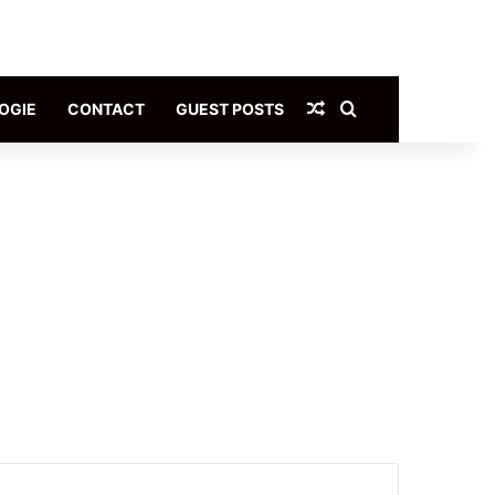
Article Aléatoire
Rechercher
OGIE
CONTACT
GUEST POSTS