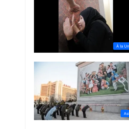
À la U
As