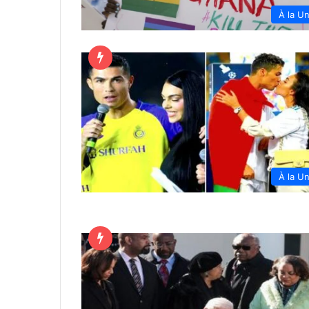
À la U
À la U