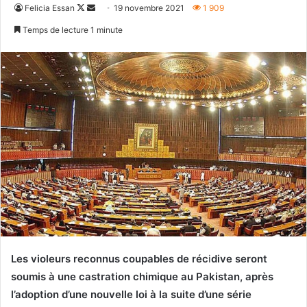
Follow
Envoyer
Felicia Essan
19 novembre 2021
1 909
on
un
Temps de lecture 1 minute
X
courriel
Les violeurs reconnus coupables de réc
i
dive seront
soumis à une castration chimique au Pakistan, après
l’adoption d’une nouvelle loi à la suite d’une série