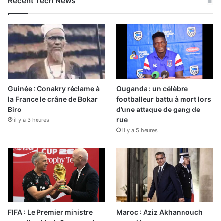
Recent Tech News
Guinée : Conakry réclame à
Ouganda : un célèbre
la France le crâne de Bokar
footballeur battu à mort lors
Biro
d’une attaque de gang de
rue
il y a 3 heures
il y a 5 heures
FIFA : Le Premier ministre
Maroc : Aziz Akhannouch