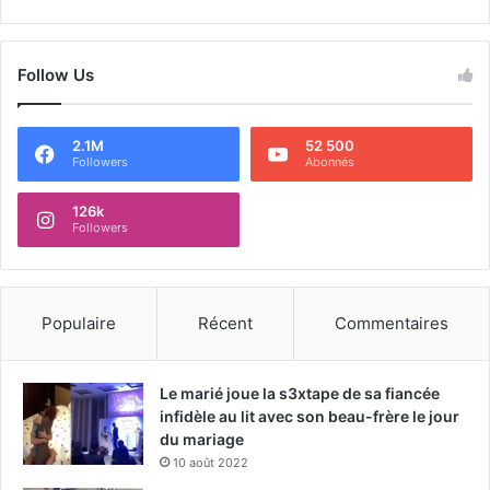
Follow Us
2.1M
52 500
Followers
Abonnés
126k
Followers
Populaire
Récent
Commentaires
Le marié joue la s3xtape de sa fiancée
infidèle au lit avec son beau-frère le jour
du mariage
10 août 2022