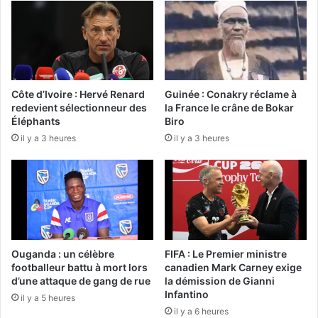
Côte d’Ivoire : Hervé Renard
Guinée : Conakry réclame à
redevient sélectionneur des
la France le crâne de Bokar
Éléphants
Biro
il y a 3 heures
il y a 3 heures
Ouganda : un célèbre
FIFA : Le Premier ministre
footballeur battu à mort lors
canadien Mark Carney exige
d’une attaque de gang de rue
la démission de Gianni
Infantino
il y a 5 heures
il y a 6 heures