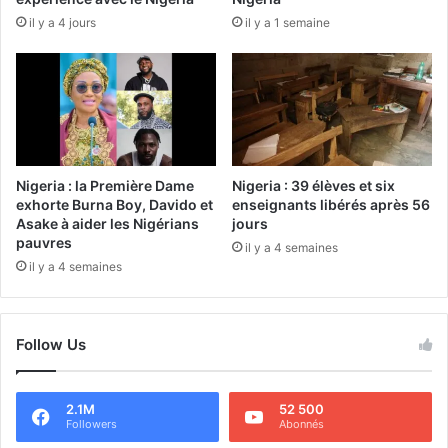
il y a 4 jours
il y a 1 semaine
Nigeria : la Première Dame
Nigeria : 39 élèves et six
exhorte Burna Boy, Davido et
enseignants libérés après 56
Asake à aider les Nigérians
jours
pauvres
il y a 4 semaines
il y a 4 semaines
Follow Us
2.1M
52 500
Followers
Abonnés