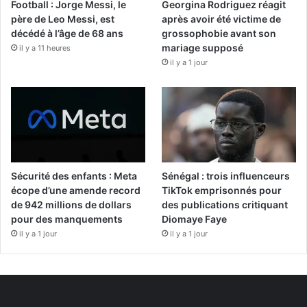
Football : Jorge Messi, le
Georgina Rodriguez réagit
père de Leo Messi, est
après avoir été victime de
décédé à l’âge de 68 ans
grossophobie avant son
mariage supposé
il y a 11 heures
il y a 1 jour
Sécurité des enfants : Meta
Sénégal : trois influenceurs
écope d’une amende record
TikTok emprisonnés pour
de 942 millions de dollars
des publications critiquant
pour des manquements
Diomaye Faye
il y a 1 jour
il y a 1 jour