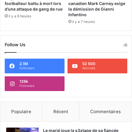
footballeur battu à mort lors
canadien Mark Carney exige
d’une attaque de gang de rue
la démission de Gianni
Infantino
il y a 6 heures
il y a 7 heures
Follow Us
2.1M
52 500
Followers
Abonnés
126k
Followers
Populaire
Récent
Commentaires
Le marié joue la s3xtape de sa fiancée