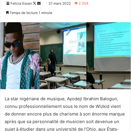
Follow
Envoyer
Felicia Essan
31 mars 2022
2 308
on
un
Temps de lecture 1 minute
X
courriel
La star nigériane de musique, Ayodeji Ibrahim Balogun,
connu professionnellement sous le nom de Wizkid vient
de donner encore plus de charisme à son énorme marque
après que sa personnalité de musicien soit devenue un
sujet à étudier dans une université de l’Ohio, aux États-