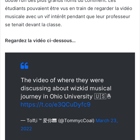
doute l’un des plus grands noms du continent. Les
étudiants pouvaient être vus en train de regarder la vidéo
musicale avec un vif intérêt pendant que leur professeur
se tenait devant la classe.
Regardez la vidéo ci-dessous…
The video of where they were
discussing about wizkid musical
journey in Ohio University 🇺🇸🤞
https://t.co/e3QCuDyfc9
— To♏i ™ 爱你🎹 (@TommycCoal)
March 23,
2022