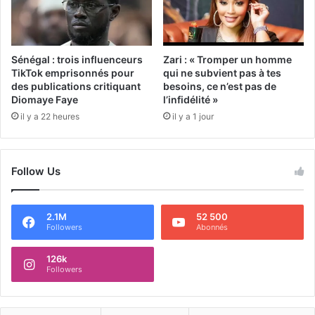
Sénégal : trois influenceurs
Zari : « Tromper un homme
TikTok emprisonnés pour
qui ne subvient pas à tes
des publications critiquant
besoins, ce n’est pas de
Diomaye Faye
l’infidélité »
il y a 22 heures
il y a 1 jour
Follow Us
2.1M
52 500
Followers
Abonnés
126k
Followers