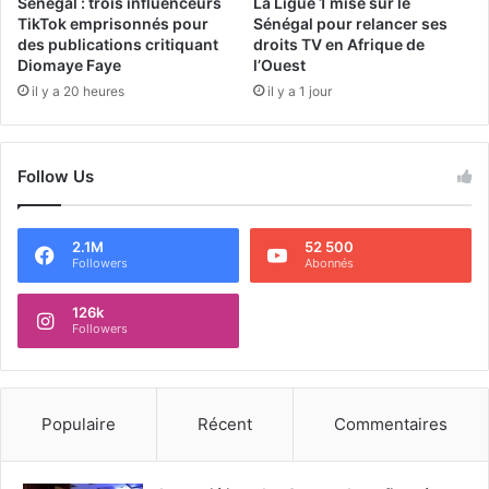
Sénégal : trois influenceurs
La Ligue 1 mise sur le
TikTok emprisonnés pour
Sénégal pour relancer ses
des publications critiquant
droits TV en Afrique de
Diomaye Faye
l’Ouest
il y a 20 heures
il y a 1 jour
Follow Us
2.1M
52 500
Followers
Abonnés
126k
Followers
Populaire
Récent
Commentaires