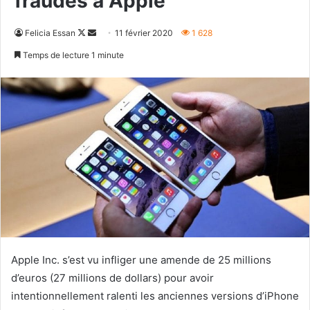
fraudes à Apple
Follow
Envoyer
Felicia Essan
11 février 2020
1 628
on
un
Temps de lecture 1 minute
X
courriel
Apple Inc. s’est vu infliger une amende de 25 millions
d’euros (27 millions de dollars) pour avoir
intentionnellement ralenti les anciennes versions d’iPhone