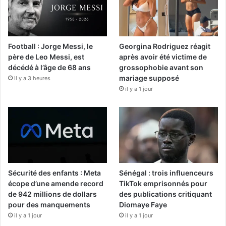
Football : Jorge Messi, le
Georgina Rodriguez réagit
père de Leo Messi, est
après avoir été victime de
décédé à l’âge de 68 ans
grossophobie avant son
mariage supposé
il y a 3 heures
il y a 1 jour
Sécurité des enfants : Meta
Sénégal : trois influenceurs
écope d’une amende record
TikTok emprisonnés pour
de 942 millions de dollars
des publications critiquant
pour des manquements
Diomaye Faye
il y a 1 jour
il y a 1 jour