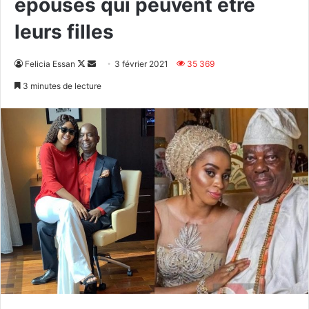
épouses qui peuvent être
leurs filles
Follow
Envoyer
Felicia Essan
3 février 2021
35 369
on
un
3 minutes de lecture
X
courriel