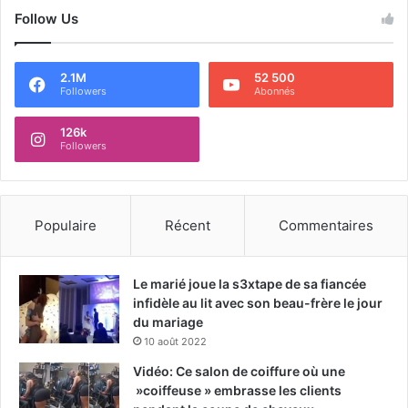
Follow Us
2.1M
52 500
Followers
Abonnés
126k
Followers
Populaire
Récent
Commentaires
Le marié joue la s3xtape de sa fiancée
infidèle au lit avec son beau-frère le jour
du mariage
10 août 2022
Vidéo: Ce salon de coiffure où une
»coiffeuse » embrasse les clients