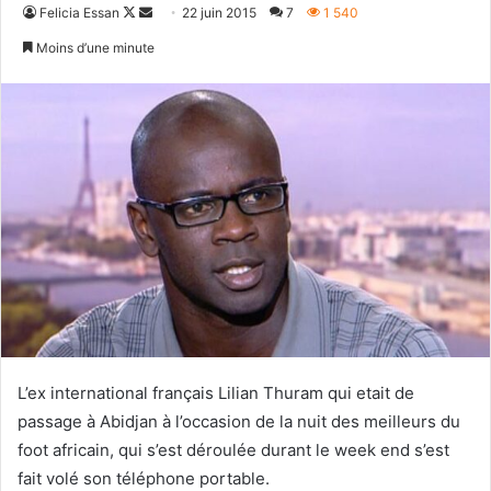
Follow
Envoyer
Felicia Essan
22 juin 2015
7
1 540
on
un
Moins d’une minute
X
courriel
L’ex international français Lilian Thuram qui etait de
passage à Abidjan à l’occasion de la nuit des meilleurs du
foot africain, qui s’est déroulée durant le week end s’est
fait volé son téléphone portable.