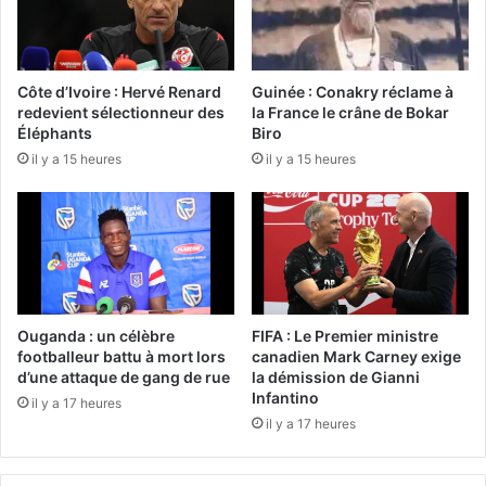
Côte d’Ivoire : Hervé Renard
Guinée : Conakry réclame à
redevient sélectionneur des
la France le crâne de Bokar
Éléphants
Biro
il y a 15 heures
il y a 15 heures
Ouganda : un célèbre
FIFA : Le Premier ministre
footballeur battu à mort lors
canadien Mark Carney exige
d’une attaque de gang de rue
la démission de Gianni
Infantino
il y a 17 heures
il y a 17 heures