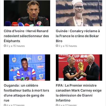
Côte d’Ivoire : Hervé Renard
Guinée : Conakry réclame à
redevient sélectionneur des
la France le crâne de Bokar
Éléphants
Biro
il y a 15 heures
il y a 15 heures
Ouganda : un célèbre
FIFA : Le Premier ministre
footballeur battu à mort lors
canadien Mark Carney exige
d’une attaque de gang de
la démission de Gianni
rue
Infantino
il y a 17 heures
il y a 17 heures