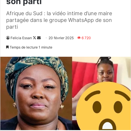
son parti
Afrique du Sud : la vidéo intime d’une maire
partagée dans le groupe WhatsApp de son
parti
Follow
Envoyer
Felicia Essan
20 février 2025
6 720
on
un
Temps de lecture 1 minute
X
courriel