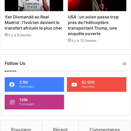
Yan Diomandé au Real
USA : un avion passe trop
Madrid : l’Ivoirien devient le
près de l’hélicoptère
transfert africain le plus cher
transportant Trump, une
enquête ouverte
il y a 9 heures
il y a 10 heures
Follow Us
2.1M
52 500
Followers
Abonnés
126k
Followers
Populaire
Récent
Commentaires