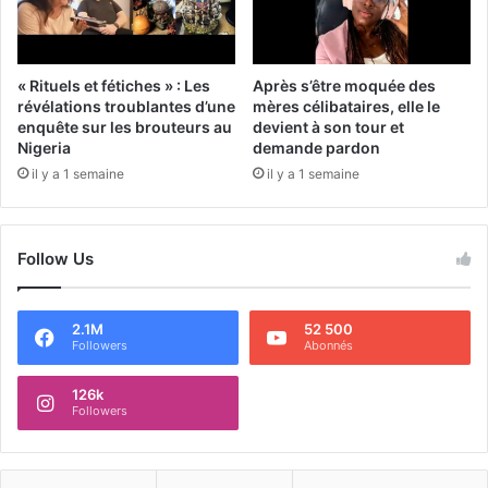
« Rituels et fétiches » : Les
Après s’être moquée des
révélations troublantes d’une
mères célibataires, elle le
enquête sur les brouteurs au
devient à son tour et
Nigeria
demande pardon
il y a 1 semaine
il y a 1 semaine
Follow Us
2.1M
52 500
Followers
Abonnés
126k
Followers