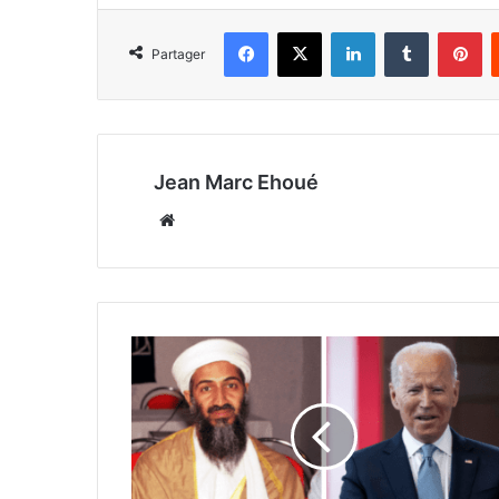
Facebook
X
Linkedin
Tumblr
Pi
Partager
Jean Marc Ehoué
Website