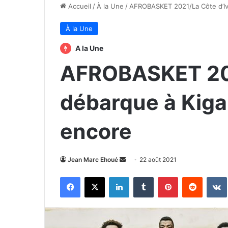
Accueil
/
À la Une
/
AFROBASKET 2021/La Côte d’Ivo
À la Une
A la Une
AFROBASKET 202
débarque à Kigal
encore
Envoyer
Jean Marc Ehoué
22 août 2021
un
Facebook
X
Linkedin
Tumblr
Pinterest
Reddit
courriel