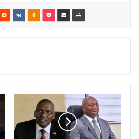
nterest
Reddit
VKontakte
Odnoklassniki
Pocket
Partager par email
Imprimer