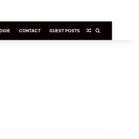
Article Aléatoire
Rechercher
OGIE
CONTACT
GUEST POSTS