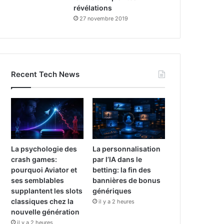
révélations
27 novembre 2019
Recent Tech News
La psychologie des
La personnalisation
crash games:
par l’IA dans le
pourquoi Aviator et
betting: la fin des
ses semblables
bannières de bonus
supplantent les slots
génériques
classiques chez la
il y a 2 heures
nouvelle génération
il y a 2 heures