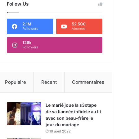
Follow Us
2.1M
52 500
Followers
Abonnés
126k
Followers
Populaire
Récent
Commentaires
Le marié joue la s3xtape
de sa fiancée infidèle au lit
avec son beau-frère le
jour du mariage
10 août 2022