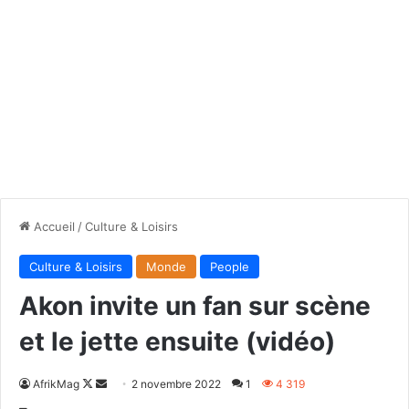
Accueil
/
Culture & Loisirs
Culture & Loisirs
Monde
People
Akon invite un fan sur scène
et le jette ensuite (vidéo)
Follow
Envoyer
AfrikMag
2 novembre 2022
1
4 319
on
un