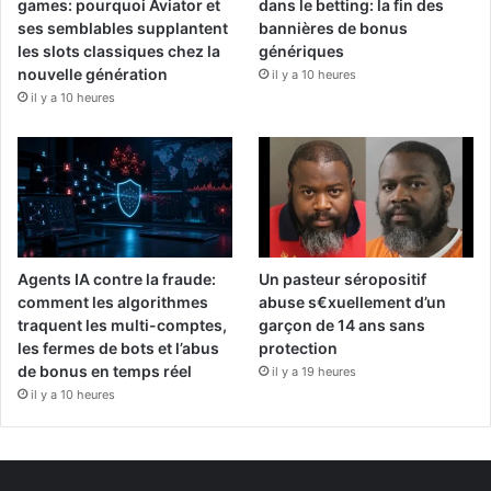
games: pourquoi Aviator et
dans le betting: la fin des
ses semblables supplantent
bannières de bonus
les slots classiques chez la
génériques
nouvelle génération
il y a 10 heures
il y a 10 heures
Agents IA contre la fraude:
Un pasteur séropositif
comment les algorithmes
abuse s€xuellement d’un
traquent les multi-comptes,
garçon de 14 ans sans
les fermes de bots et l’abus
protection
de bonus en temps réel
il y a 19 heures
il y a 10 heures