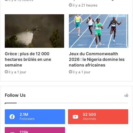
il y a 21 heures
Grèce : plus de 12 000
Jeux du Commonwealth
hectares brûlés en une
2026 : le Nigeria domine les
semaine
nations africaines
il y a 1 jour
il y a 1 jour
Follow Us
2.1M
52 500
Followers
Abonnés
126k