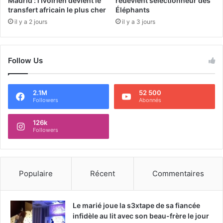
Madrid : l’Ivoirien devient le
redevient sélectionneur des
transfert africain le plus cher
Éléphants
il y a 2 jours
il y a 3 jours
Follow Us
2.1M
52 500
Followers
Abonnés
126k
Followers
Populaire
Récent
Commentaires
Le marié joue la s3xtape de sa fiancée
infidèle au lit avec son beau-frère le jour