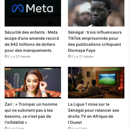
Sécurité des enfants : Meta
Sénégal : trois influenceurs
écope d’une amende record
TikTok emprisonnés pour
de 942 millions de dollars
des publications critiquant
pour des manquements
Diomaye Faye
il y a 20 heures
il y a 21 heures
Zari : « Tromper un homme
La Ligue 1 mise sur le
qui ne subvient pas à tes
Sénégal pour relancer ses
besoins, ce n’est pas de
droits TV en Afrique de
l’infidélité »
l’Ouest
il y a 1 jour
il y a 1 jour