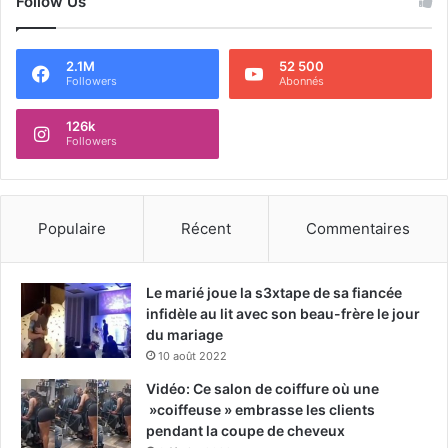
Follow Us
2.1M
52 500
Followers
Abonnés
126k
Followers
Populaire
Récent
Commentaires
Le marié joue la s3xtape de sa fiancée
infidèle au lit avec son beau-frère le jour
du mariage
10 août 2022
Vidéo: Ce salon de coiffure où une
»coiffeuse » embrasse les clients
pendant la coupe de cheveux