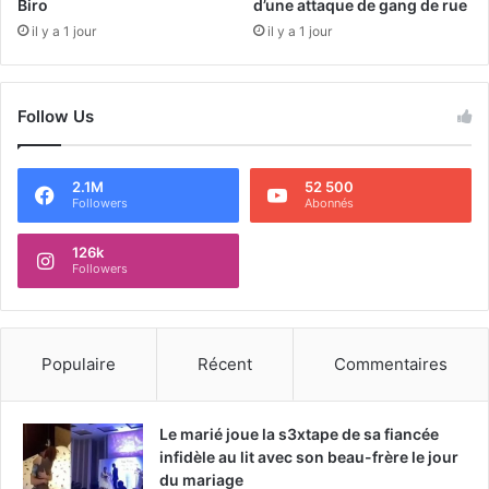
Biro
d’une attaque de gang de rue
il y a 1 jour
il y a 1 jour
Follow Us
2.1M
52 500
Followers
Abonnés
126k
Followers
Populaire
Récent
Commentaires
Le marié joue la s3xtape de sa fiancée
infidèle au lit avec son beau-frère le jour
du mariage