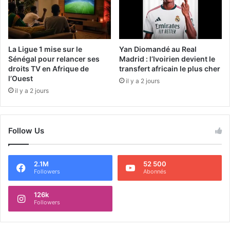
La Ligue 1 mise sur le
Yan Diomandé au Real
Sénégal pour relancer ses
Madrid : l’Ivoirien devient le
droits TV en Afrique de
transfert africain le plus cher
l’Ouest
il y a 2 jours
il y a 2 jours
Follow Us
2.1M
52 500
Followers
Abonnés
126k
Followers