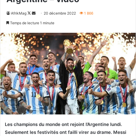
Follow
Envoyer
AfrikMag
20 décembre 2022
1 866
on
un
Temps de lecture 1 minute
X
courriel
Les champions du monde ont rejoint l’Argentine lundi.
Seulement les festivités ont failli virer au drame. Messi