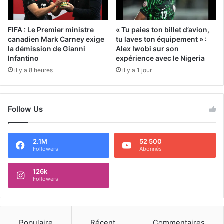
FIFA : Le Premier ministre
« Tu paies ton billet d’avion,
canadien Mark Carney exige
tu laves ton équipement » :
la démission de Gianni
Alex Iwobi sur son
Infantino
expérience avec le Nigeria
il y a 8 heures
il y a 1 jour
Follow Us
2.1M
52 500
Followers
Abonnés
126k
Followers
Populaire
Récent
Commentaires