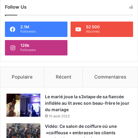
Follow Us
2.1M
52 500
Followers
Abonnés
126k
Followers
Populaire
Récent
Commentaires
Le marié joue la s3xtape de sa fiancée
infidèle au lit avec son beau-frère le jour
du mariage
10 août 2022
Vidéo: Ce salon de coiffure où une
»coiffeuse » embrasse les clients